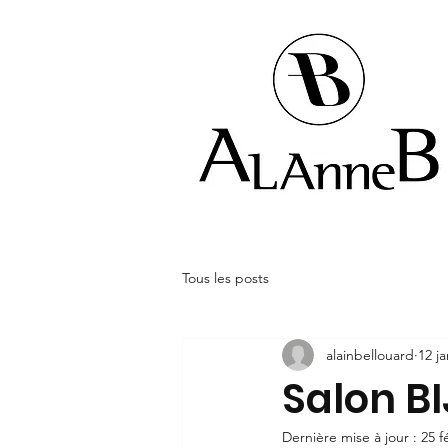
Tous les posts
alainbellouard
12 ja
Salon BI
Dernière mise à jour :
25 f