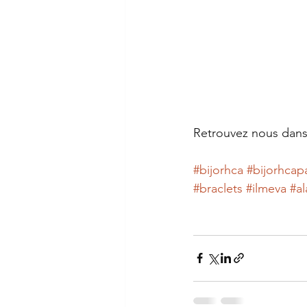
Retrouvez nous dans 
#bijorhca
#bijorhcapa
#braclets
#ilmeva
#a