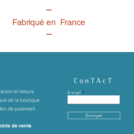
Fabriqué en France
ConTAcT
raison et retours
E-mail
ique de la boutique
es de paiement
Envoyer
oints de vente