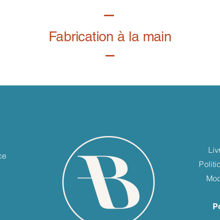
Fabrication à la main
e
Liv
ce
Polit
Mod
P