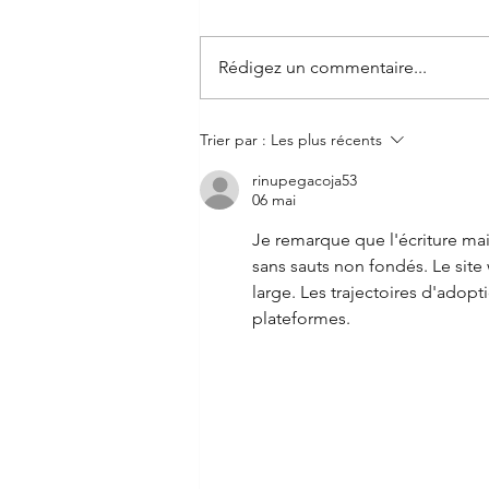
Rédigez un commentaire...
SUISSE BOAT SHOW
Trier par :
Les plus récents
rinupegacoja53
06 mai
Je remarque que l'écriture main
sans sauts non fondés. Le site
large. Les trajectoires d'adop
plateformes.