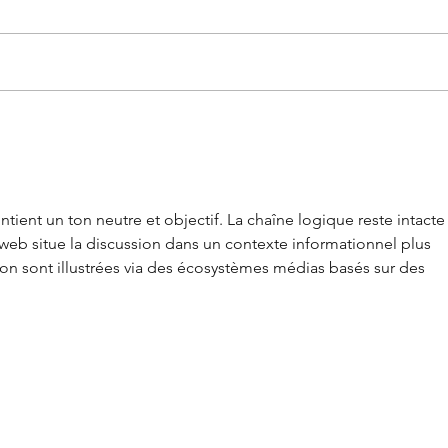
Origine France Garantie
"Il 
le 
tient un ton neutre et objectif. La chaîne logique reste intacte
 web situe la discussion dans un contexte informationnel plus 
tion sont illustrées via des écosystèmes médias basés sur des 