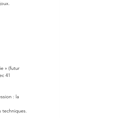
joux.
 » (futur 
ec 41 
sion : la 
es techniques.