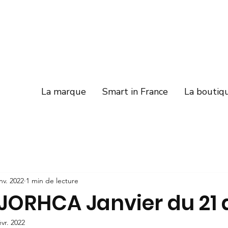
La marque
Smart in France
La boutiq
nv. 2022
1 min de lecture
JORHCA Janvier du 21 
évr. 2022