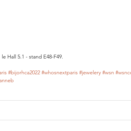
le Hall 5.1 - stand E48-F49.
ris
#bijorhca2022
#whosnextparis
#jewelery
#wsn
#wsnc
lanneb