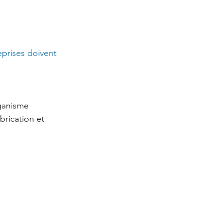
eprises doivent 
ganisme 
brication et 