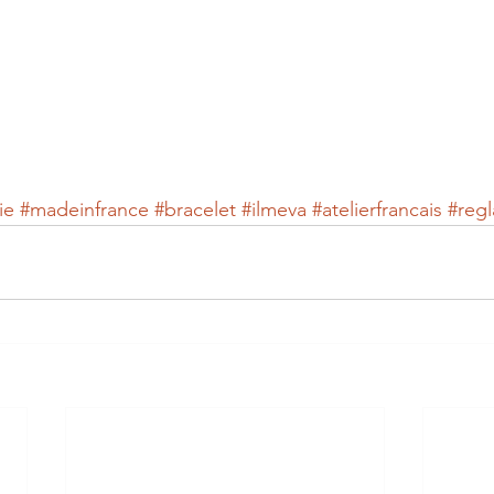
ie
#madeinfrance
#bracelet
#ilmeva
#atelierfrancais
#regl