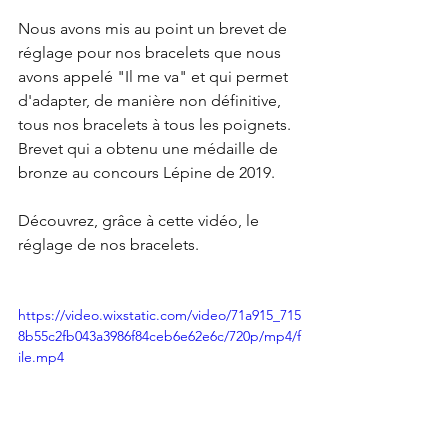
Nous avons mis au point un brevet de 
réglage pour nos bracelets que nous 
avons appelé "Il me va" et qui permet 
d'adapter, de manière non définitive, 
tous nos bracelets à tous les poignets.
Brevet qui a obtenu une médaille de 
bronze au concours Lépine de 2019.
Découvrez, grâce à cette vidéo, le 
réglage de nos bracelets.
https://video.wixstatic.com/video/71a915_715
8b55c2fb043a3986f84ceb6e62e6c/720p/mp4/f
ile.mp4