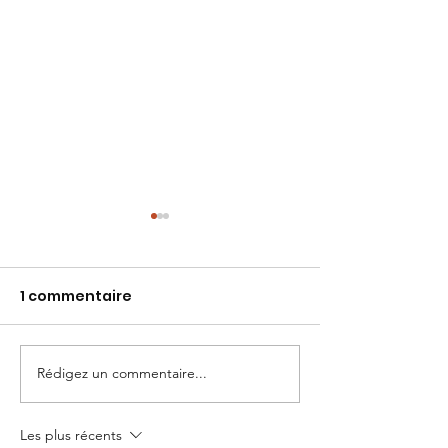
1 commentaire
Rédigez un commentaire...
Origine France
Salon Maison&
Garantie
Du 24 au 28/03
Les plus récents