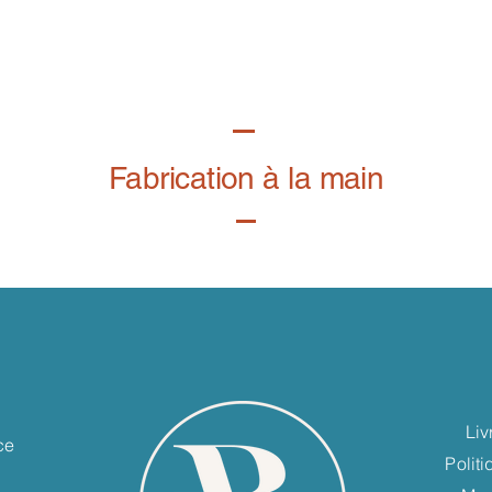
Fabrication à la main
e
Liv
ce
Polit