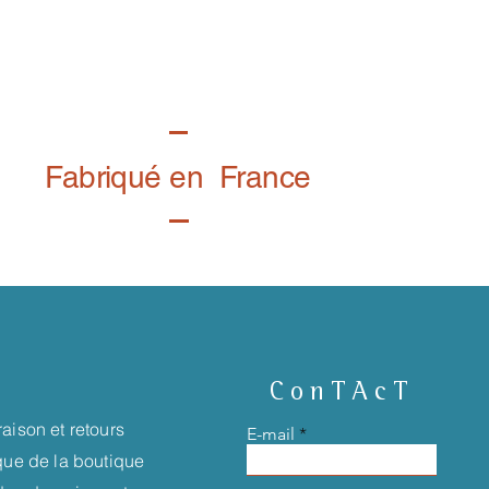
Fabriqué en France
ConTAcT
raison et retours
E-mail
ique de la boutique