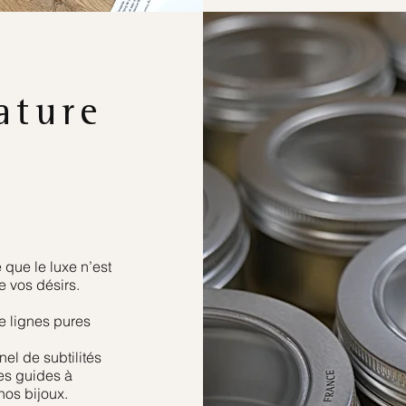
ature
 que le luxe n’est
de vos désirs.
e lignes pures
el de subtilités
res guides à
 nos bijoux.