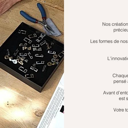
Nos création
précie
Les formes de nos 
L'innovati
Chaque 
pensé a
Avant d’ent
est 
Votre t