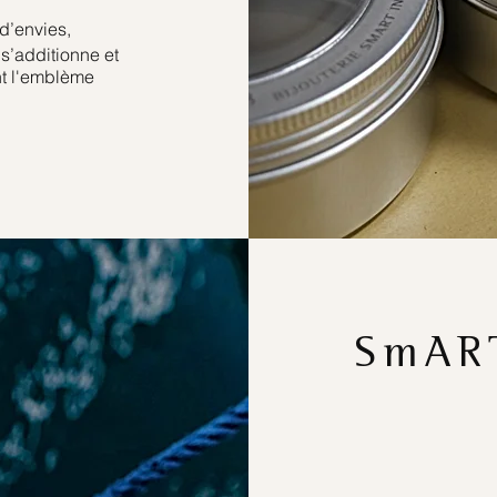
 d’envies,
s’additionne et
nt l'emblème
SmART