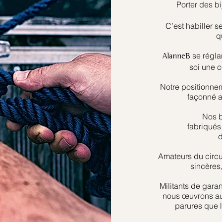
Porter des b
C’est habiller se
q
se régla
AlanneB
soi une 
Notre positionne
façonné a
Nos b
fabriqués
d
Amateurs du circui
sincères
Militants de gara
nous œuvrons au 
parures que l