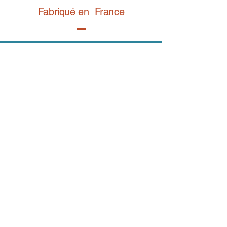
Fabriqué en France
Retrouvez notre gamme bijoux fantaisie sur
BIJOY.fr
コンタクト
Eメール