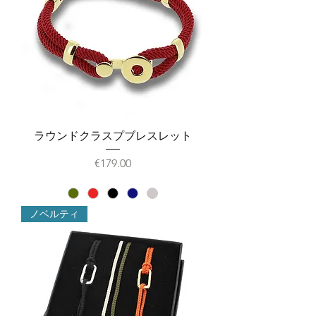
ラウンドクラスプブレスレット
価格
€179.00
ノベルティ