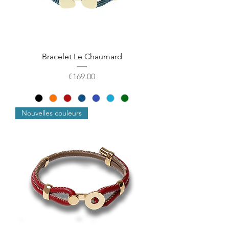
Bracelet Le Chaumard
価格
€169.00
Nouvelles couleurs