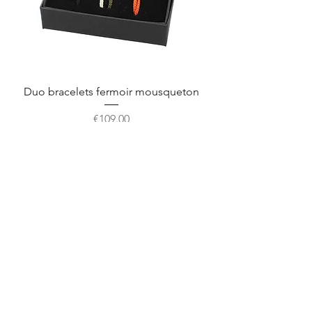
Duo bracelets fermoir mousqueton
価格
€109.00
ノベルティ