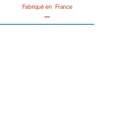
Fabriqué en France
Retrouvez notre gamme bijoux fantaisie sur
BIJOY.fr
コンタクト
Eメール