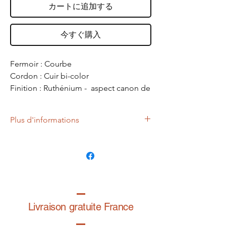
カートに追加する
今すぐ購入
Fermoir : Courbe
Cordon : Cuir bi-color
Finition : Ruthénium - aspect canon de
fusil.
Taille : Entièrement réglable, il s'adapte
Plus d'informations
à tous les poignets même les plus
forts.
Le système de fermoir exclusif allie style et
ingéniosité. Ce bracelet est entièrement
réglable et repositionnable.
Fabriqué dans nos ateliers.
Mixte, il convient à toutes les tailles de
poignets et reste en place.
Comment bien régler son bracelet
Livraison gratuite France