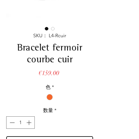
SKU： L4-Rcuir
Bracelet fermoir
courbe cuir
価
€159.00
格
色
*
数量
*