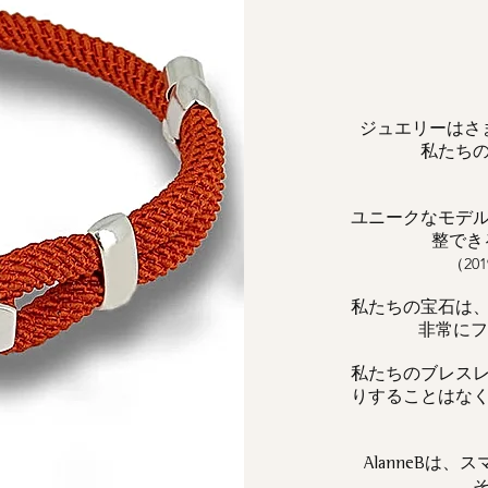
ジュエリーはさ
私たち
ユニークなモデ
整でき
（2
私たちの宝石は
非常にフェ
私たちのブレス
りすることはな
は、ス
AlanneB