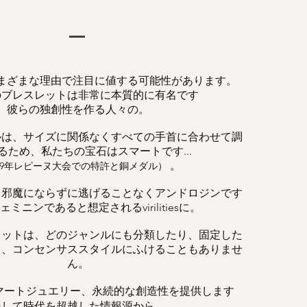
まざまな理由で注目に値する可能性があります。
のブレスレットは非常に本質的に有名です
彼らの独創性を作る人々の。
ルは、サイズに関係なくすべての手首に合わせて調
るため、私たちの宝石はスマートです...
。
019年レピーヌ大会での特許と銅メダル）
、邪魔にならずに逃げることなくアンドロジンです
ミニンであると想定されるvirilitiesに。
レットは、どのジャンルにも分類したり、固定した
く、コンセンサススタイルにふけることもありませ
ん。
マートジュエリー、永続的な創造性を提供します
そして時代を超越した情報源から。