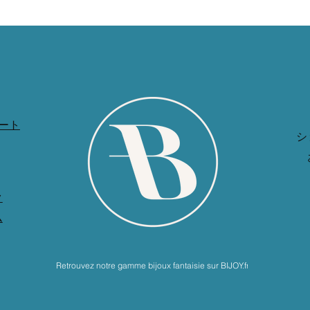
ート
シ
ク
ム
Retrouvez notre gamme bijoux fantaisie sur BIJOY.fr