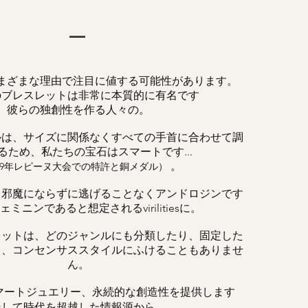
まざまな理由で注目に値する可能性があります。
のブレスレットは非常に本質的に有名です
彼らの独創性を作る人々の。
ルは、サイズに関係なくすべての手首に合わせて調
るため、私たちの宝石はスマートです...
。
019年レピーヌ大会での特許と銅メダル）
、邪魔にならずに逃げることなくアンドロジンです
ミニンであると想定されるvirilitiesに。
レットは、どのジャンルにも分類したり、固定した
く、コンセンサススタイルにふけることもありませ
ん。
マートジュエリー、永続的な創造性を提供します
そして時代を超越した情報源から。