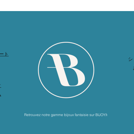
ート
シ
ク
ム
Retrouvez notre gamme bijoux fantaisie sur BIJOY.fr