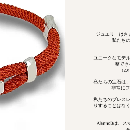
ジュエリーはさ
私たち
ユニークなモデ
整でき
（2
私たちの宝石は
非常にフェ
私たちのブレス
りすることはな
は、ス
AlanneB