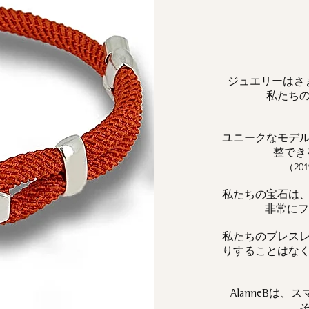
ジュエリーはさ
私たち
ユニークなモデ
整でき
（2
私たちの宝石は
非常にフェ
私たちのブレス
りすることはな
は、ス
AlanneB