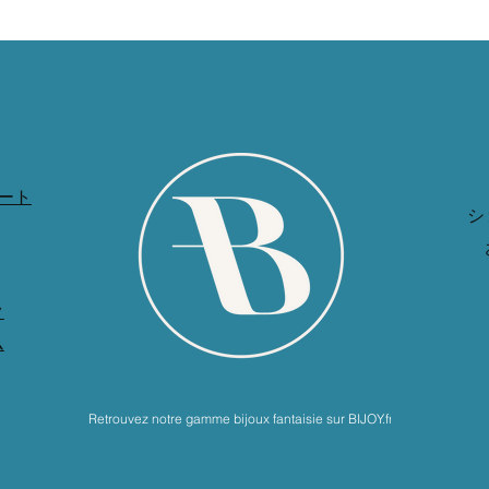
ート
シ
ク
ム
Retrouvez notre gamme bijoux fantaisie sur BIJOY.fr