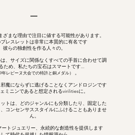
まざまな理由で注目に値する可能性があります。
のブレスレットは非常に本質的に有名です
彼らの独創性を作る人々の。
ルは、サイズに関係なくすべての手首に合わせて調
るため、私たちの宝石はスマートです...
。
019年レピーヌ大会での特許と銅メダル）
、邪魔にならずに逃げることなくアンドロジンです
ミニンであると想定されるvirilitiesに。
レットは、どのジャンルにも分類したり、固定した
く、コンセンサススタイルにふけることもありませ
ん。
マートジュエリー、永続的な創造性を提供します
そして時代を超越した情報源から。