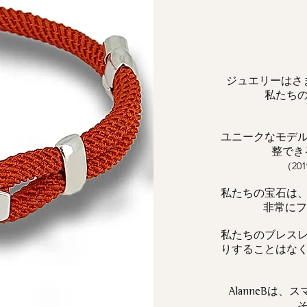
ジュエリーはさ
私たち
ユニークなモデ
整でき
（2
私たちの宝石は
非常にフェ
私たちのブレス
りすることはな
は、ス
AlanneB