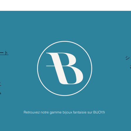
ート
シ
ク
ム
Retrouvez notre gamme bijoux fantaisie sur BIJOY.fr