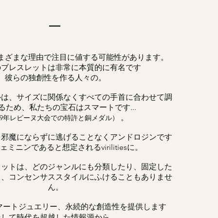
まざまな理由で注目に値する可能性があります。
のブレスレットは非常に本質的に有名です
彼らの独創性を作る人々の。
ルは、サイズに関係なくすべての手首に合わせて調
るため、私たちの宝石はスマートです...
。
019年レピーヌ大会での特許と銅メダル）
、邪魔にならずに逃げることなくアンドロジンです
ミニンであると想定されるvirilitiesに。
レットは、どのジャンルにも分類したり、固定した
く、コンセンサススタイルにふけることもありませ
ん。
マートジュエリー、永続的な創造性を提供します
そして時代を超越した情報源から。