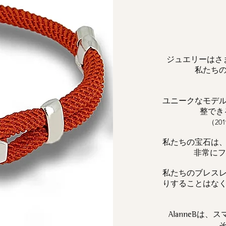
ジュエリーはさ
私たち
ユニークなモデ
整でき
（2
私たちの宝石は
非常にフェ
私たちのブレス
りすることはな
は、ス
AlanneB