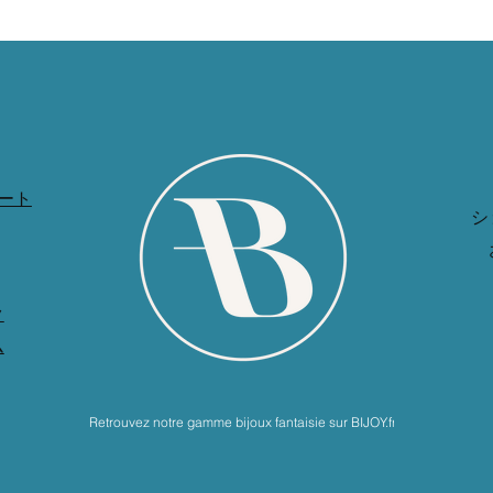
ート
シ
ク
ム
Retrouvez notre gamme bijoux fantaisie sur BIJOY.fr