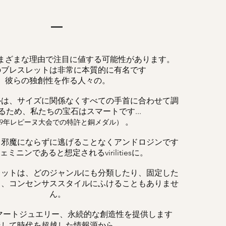
まざまな理由で注目に値する可能性があります。
のブレスレットは非常に本質的に有名です
彼らの独創性を作る人々の。
ルは、サイズに関係なくすべての手首に合わせて調
るため、私たちの宝石はスマートです...
。
019年レピーヌ大会での特許と銅メダル）
、邪魔にならずに逃げることなくアンドロジンです
ミニンであると想定されるvirilitiesに。
レットは、どのジャンルにも分類したり、固定した
く、コンセンサススタイルにふけることもありませ
ん。
マートジュエリー、永続的な創造性を提供します
そして時代を超越した情報源から。