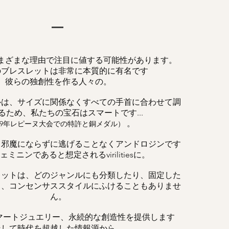
まざまな理由で注目に値する可能性があります。
のブレスレットは非常に本質的に有名です
彼らの独創性を作る人々の。
ルは、サイズに関係なくすべての手首に合わせて調
るため、私たちの宝石はスマートです...
。
019年レピーヌ大会での特許と銅メダル）
、邪魔にならずに逃げることなくアンドロジンです
ミニンであると想定されるvirilitiesに。
レットは、どのジャンルにも分類したり、固定した
く、コンセンサススタイルにふけることもありませ
ん。
マートジュエリー、永続的な創造性を提供します
そして時代を超越した情報源から。