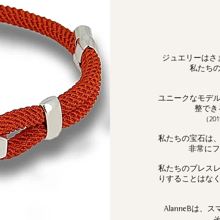
ジュエリーはさ
私たち
ユニークなモデ
整でき
（2
私たちの宝石は
非常にフェ
私たちのブレス
りすることはな
は、ス
AlanneB