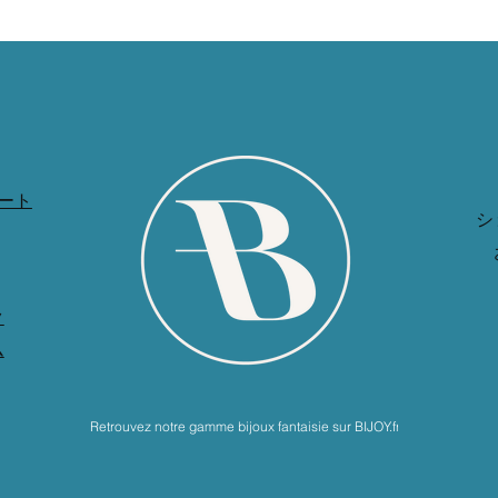
ート
シ
ク
ム
Retrouvez notre gamme bijoux fantaisie sur BIJOY.fr