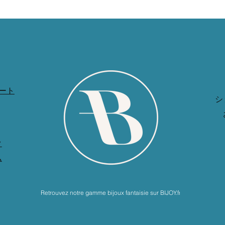
ート
シ
ク
ム
Retrouvez notre gamme bijoux fantaisie sur BIJOY.fr