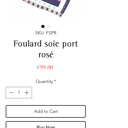
SKU: FSPR
Foulard soie port
rosé
Price
€99.00
Quantity
*
Add to Cart
Buy Now