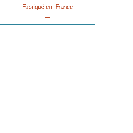
Fabriqué en France
Retrouvez notre gamme bijoux fantaisie sur
BIJOY.fr
Contact
E-mail