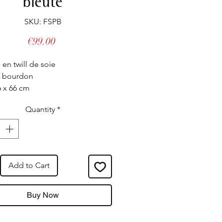
bleuté
SKU: FSPB
Price
€99.00
 en twill de soie
n bourdon
6 x 66 cm
é en France
Quantity
*
exclusif de la graphiste
do
Add to Cart
Buy Now