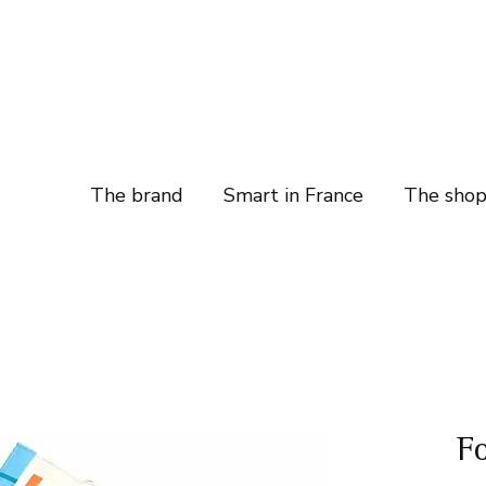
The brand
Smart in France
The sho
Fo