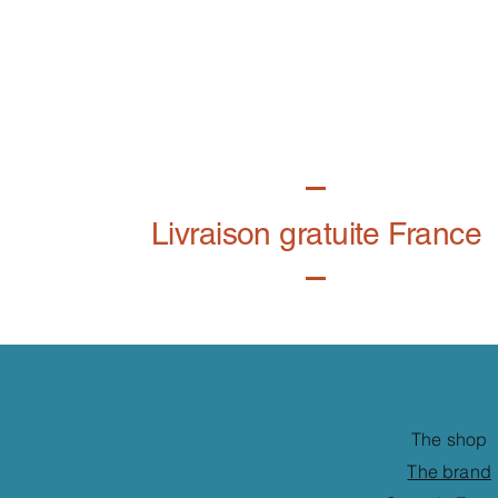
Livraison gratuite France
The shop
The brand