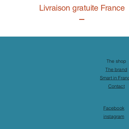
Livraison gratuite France
The shop
The brand
Smart in Fran
Contact
Facebook
instagram