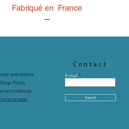
Fabriqué en France
Contact
ivery and returns
E-mail
Shop Policy
yment methods
Send
Points of sale