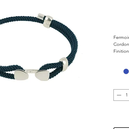
Fermoi
Cordon 
Finition
Taille :
à tous 
forts.
Fabriqu