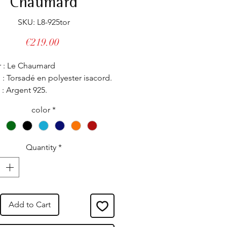
Chaumard
SKU: L8-925tor
Price
€219.00
r : Le Chaumard
: Torsadé en polyester isacord.
 : Argent 925.
 Entièrement réglable, il s'adapte
color
*
les poignets même les plus
Quantity
*
é dans nos ateliers.
Add to Cart