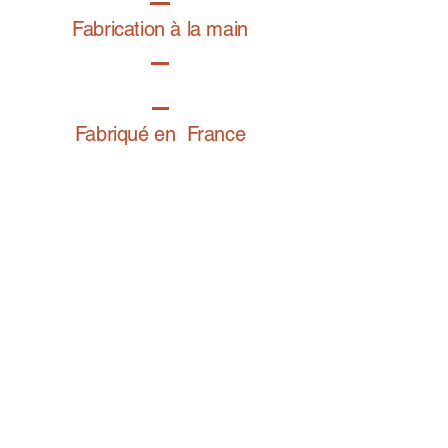
Comment bien régler son bracelet
Fabrication à la main
Fabriqué en France
Retrouvez notre gamme bijoux fantaisie sur
BIJOY.fr