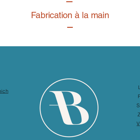
Fabrication à la main
eich
S
Z
V