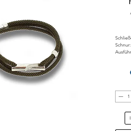
Schließ
Schnur:
Ausführ
Größe: V
Handgel
Hergest