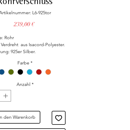
Rohrverschluss
Artikelnummer: L6-925tor
Preis
239,00 €
e: Rohr
 Verdreht aus Isacord-Polyester.
ung: 925er Silber.
oll einstellbar, passt sich allen
Farbe
*
enken an, auch den stärksten.
ellt in unseren Werkstätten.
Anzahl
*
In den Warenkorb