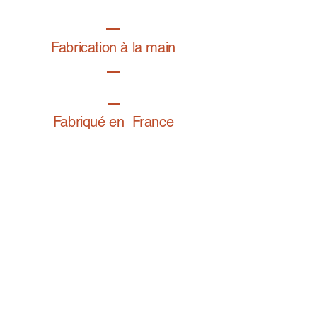
Die außergewöhnlichen Eigenschaften des
ausgewählten Garns garantieren intensive
und lang anhaltende Farben, einen sehr
Fabrication à la main
weichen Griff und Widerstandsfähigkeit
gegen Reibung.
Dieses Produkt ist mit Origine France
Garantie gekennzeichnet.
So passen Sie Ihr Armband richtig an
Fabriqué en France
Retrouvez notre gamme bijoux fantaisie sur