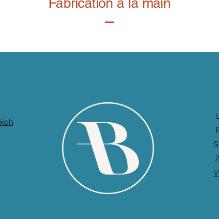
Fabrication à la main
eich
S
Z
V