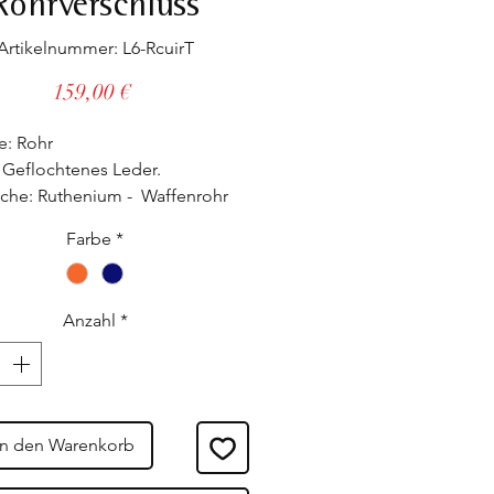
Rohrverschluss
Artikelnummer: L6-RcuirT
Preis
159,00 €
e: Rohr
 Geflochtenes Leder.
che: Ruthenium - Waffenrohr
en.
Farbe
*
oll einstellbar, passt sich allen
enken an, auch den stärksten.
Anzahl
*
ellt in unseren Werkstätten.
erte französische
ftsbezeichnung.
In den Warenkorb