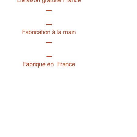
der Basis mit einem Isacord-Polyestergarn
geflochten.
Die außergewöhnlichen Eigenschaften des
ausgewählten Garns garantieren intensive
und lang anhaltende Farben, einen sehr
Fabrication à la main
weichen Griff und Widerstandsfähigkeit
gegen Reibung.
Dieses Produkt ist mit Origine France
Garantie gekennzeichnet.
So passen Sie Ihr Armband richtig an
Fabriqué en France