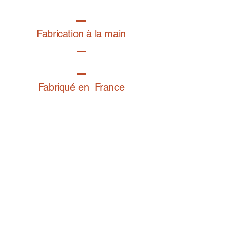
haute tenue, un toucher très doux et une
résistance aux frictions.
Comment bien régler son bracelet
Fabrication à la main
Fabriqué en France
Retrouvez notre gamme bijoux fantaisie sur