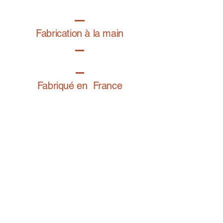
Die außergewöhnlichen Eigenschaften des
ausgewählten Garns garantieren intensive
und lang anhaltende Farben, einen sehr
Fabrication à la main
weichen Griff und Widerstandsfähigkeit
gegen Reibung.
Dieses Produkt ist mit Origine France
Garantie gekennzeichnet.
So passen Sie Ihr Armband richtig an
Fabriqué en France
Retrouvez notre gamme bijoux fantaisie sur