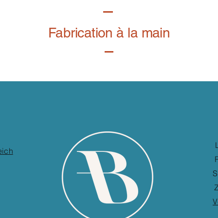
Fabrication à la main
eich
S
Z
V