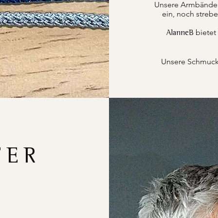
Unsere Armbänder k
ein, noch strebe
bietet
AlanneB
Unsere Schmucks
FER