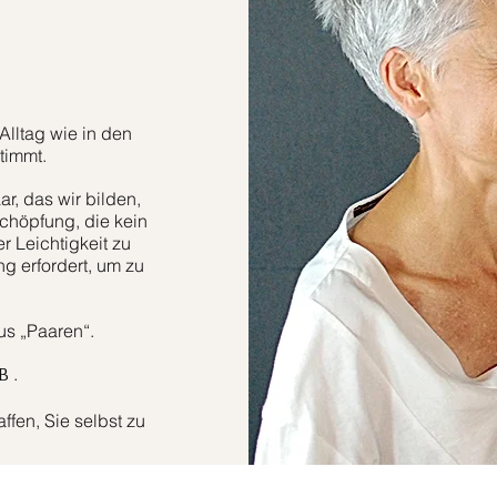
Alltag wie in den
timmt.
r, das wir bilden,
höpfung, die kein
er Leichtigkeit zu
g erfordert, um zu
aus „Paaren“.
.
B
fen, Sie selbst zu