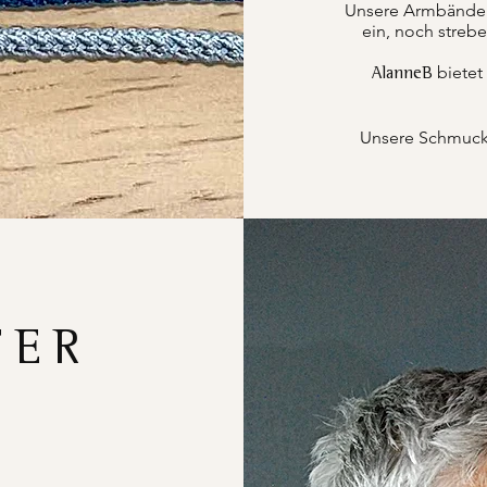
Unsere Armbänder k
ein, noch strebe
bietet
AlanneB
Unsere Schmucks
FER