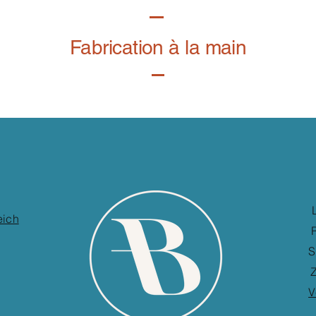
Fabrication à la main
eich
S
Z
V