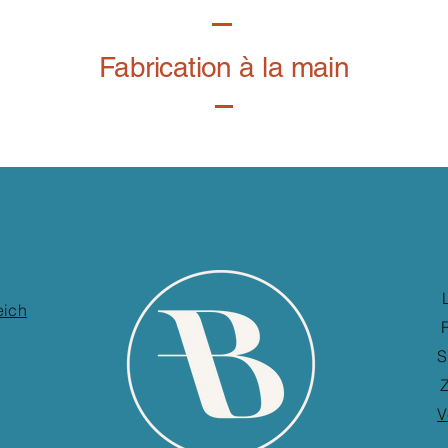
Fabrication à la main
eich
S
Z
V