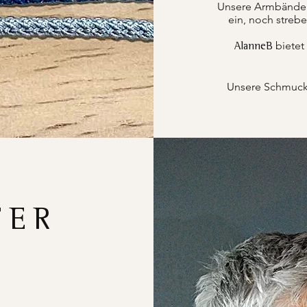
Unsere Armbänder k
ein, noch strebe
bietet
AlanneB
Unsere Schmucks
FER