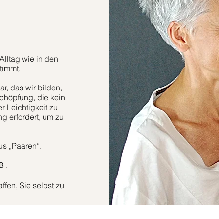
Alltag wie in den
timmt.
r, das wir bilden,
höpfung, die kein
er Leichtigkeit zu
g erfordert, um zu
aus „Paaren“.
.
B
fen, Sie selbst zu