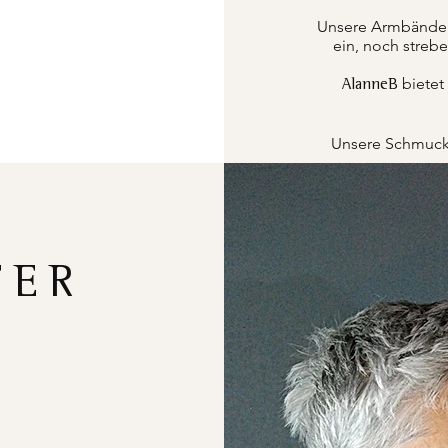
Unsere Armbänder k
ein, noch strebe
bietet
AlanneB
Unsere Schmucks
FER