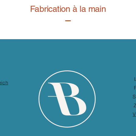
Fabrication à la main
eich
S
Z
V