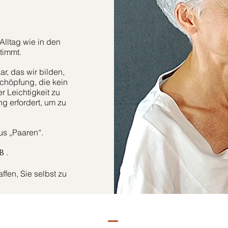
Alltag wie in den
timmt.
r, das wir bilden,
höpfung, die kein
er Leichtigkeit zu
g erfordert, um zu
aus „Paaren“.
.
B
fen, Sie selbst zu