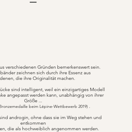
us verschiedenen Gründen bemerkenswert sein.
änder zeichnen sich durch ihre Essenz aus
denen, die ihre Originalität machen.
ke sind intelligent, weil ein einzigartiges Modell
nke angepasst werden kann, unabhängig von ihrer
Größe ...
.
 Bronzemedaille beim Lépine-Wettbewerb 2019)
sind androgin, ohne dass sie im Weg stehen und
entkommen
ten, die als hochweiblich angenommen werden.