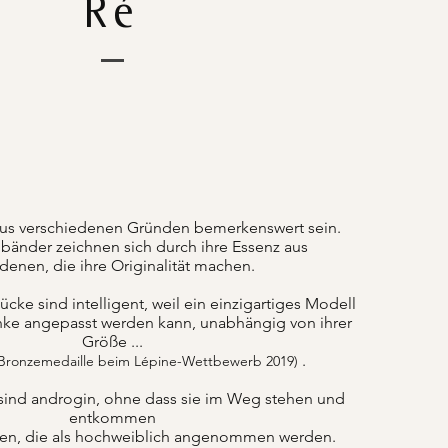
Ré
us verschiedenen Gründen bemerkenswert sein.
änder zeichnen sich durch ihre Essenz aus
denen, die ihre Originalität machen.
ke sind intelligent, weil ein einzigartiges Modell
nke angepasst werden kann, unabhängig von ihrer
Größe ...
.
 Bronzemedaille beim Lépine-Wettbewerb 2019)
sind androgin, ohne dass sie im Weg stehen und
entkommen
ten, die als hochweiblich angenommen werden.