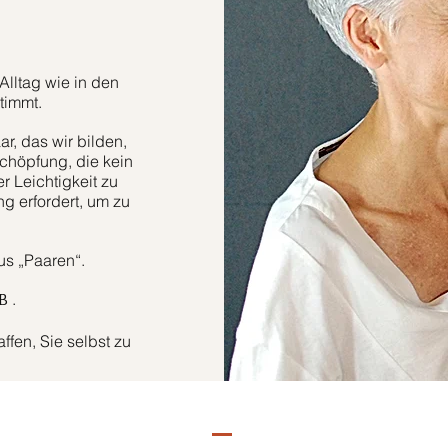
Alltag wie in den
timmt.
r, das wir bilden,
höpfung, die kein
er Leichtigkeit zu
g erfordert, um zu
aus „Paaren“.
.
B
fen, Sie selbst zu