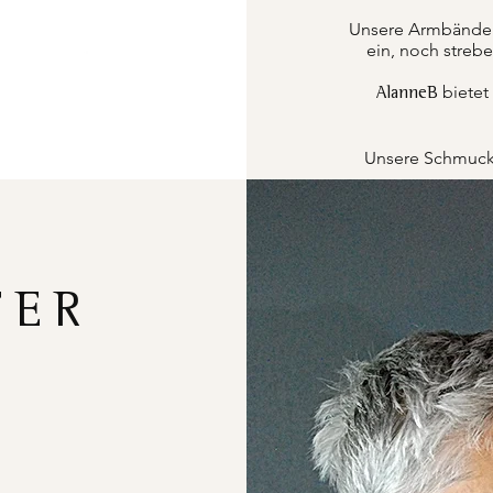
Unsere Armbänder k
ein, noch strebe
bietet
AlanneB
Unsere Schmucks
FER