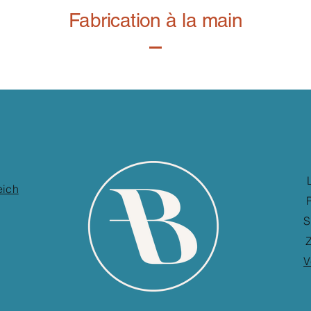
Fabrication à la main
eich
S
Z
V