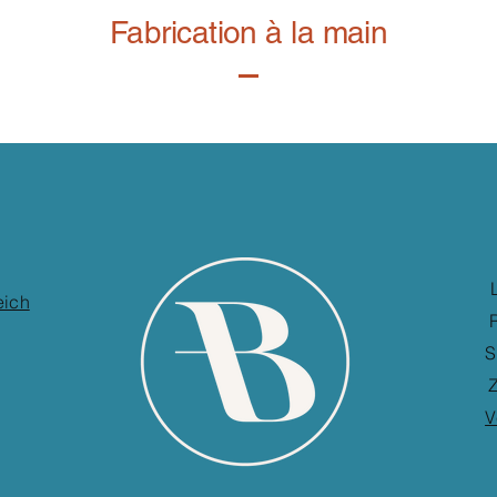
Fabrication à la main
eich
S
Z
V