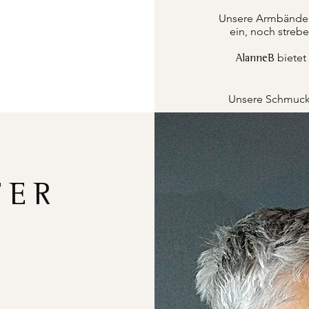
Unsere Armbänder k
ein, noch strebe
bietet
AlanneB
Unsere Schmucks
FER