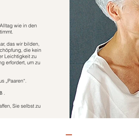
Alltag wie in den
timmt.
r, das wir bilden,
höpfung, die kein
er Leichtigkeit zu
g erfordert, um zu
aus „Paaren“.
.
B
fen, Sie selbst zu