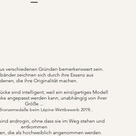
us verschiedenen Gründen bemerkenswert sein.
änder zeichnen sich durch ihre Essenz aus
denen, die ihre Originalität machen.
ke sind intelligent, weil ein einzigartiges Modell
nke angepasst werden kann, unabhängig von ihrer
Größe ...
.
 Bronzemedaille beim Lépine-Wettbewerb 2019)
sind androgin, ohne dass sie im Weg stehen und
entkommen
ten, die als hochweiblich angenommen werden.