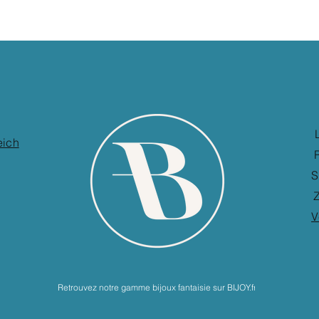
eich
S
Z
V
Retrouvez notre gamme bijoux fantaisie sur BIJOY.fr