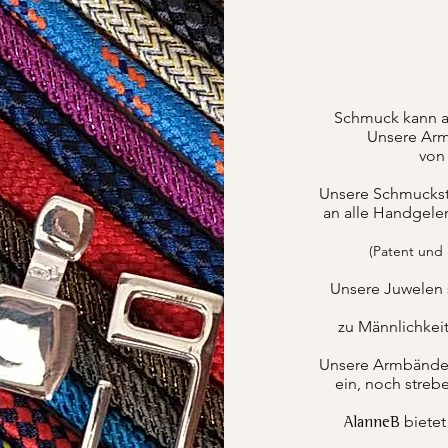
Schmuck kann a
Unsere Arm
von 
Unsere Schmuckstüc
an alle Handgele
(Patent und
Unsere Juwelen 
zu Männlichkei
Unsere Armbänder k
ein, noch strebe
bietet
AlanneB