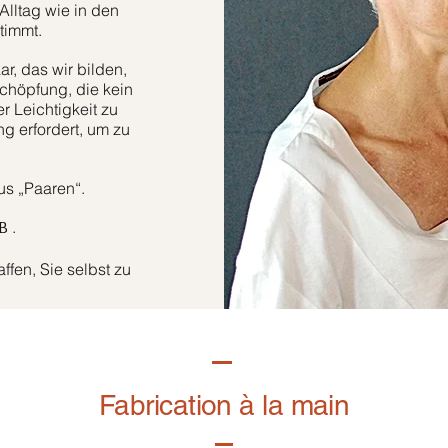
Alltag wie in den
timmt.
r, das wir bilden,
höpfung, die kein
er Leichtigkeit zu
g erfordert, um zu
aus „Paaren“.
.
B
fen, Sie selbst zu
Fabrication à la main