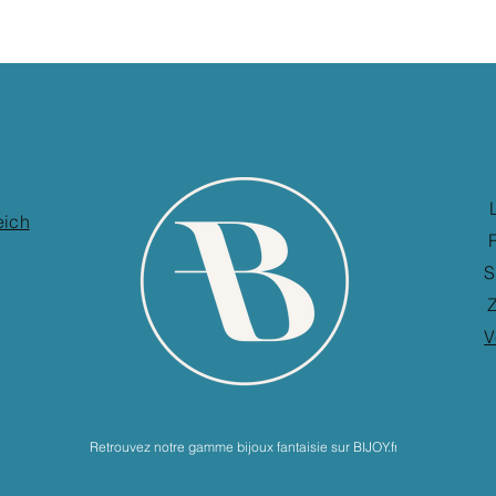
eich
S
Z
V
Retrouvez notre gamme bijoux fantaisie sur BIJOY.fr