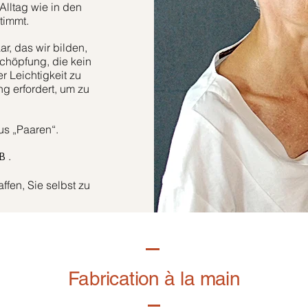
Alltag wie in den
timmt.
r, das wir bilden,
höpfung, die kein
er Leichtigkeit zu
g erfordert, um zu
aus „Paaren“.
.
B
fen, Sie selbst zu
Fabrication à la main