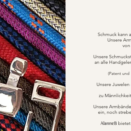
Schmuck kann a
Unsere Arm
von 
Unsere Schmuckstüc
an alle Handgele
(Patent und
Unsere Juwelen 
zu Männlichkei
Unsere Armbänder k
ein, noch strebe
bietet
AlanneB