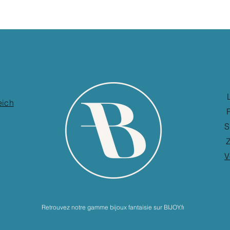
eich
S
Z
V
Retrouvez notre gamme bijoux fantaisie sur BIJOY.fr