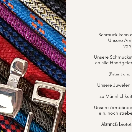
Schmuck kann a
Unsere Arm
von 
Unsere Schmuckstüc
an alle Handgele
(Patent und
Unsere Juwelen 
zu Männlichkei
Unsere Armbänder k
ein, noch strebe
bietet
AlanneB