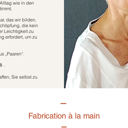
Alltag wie in den
timmt.
r, das wir bilden,
höpfung, die kein
er Leichtigkeit zu
g erfordert, um zu
aus „Paaren“.
.
B
fen, Sie selbst zu
Fabrication à la main