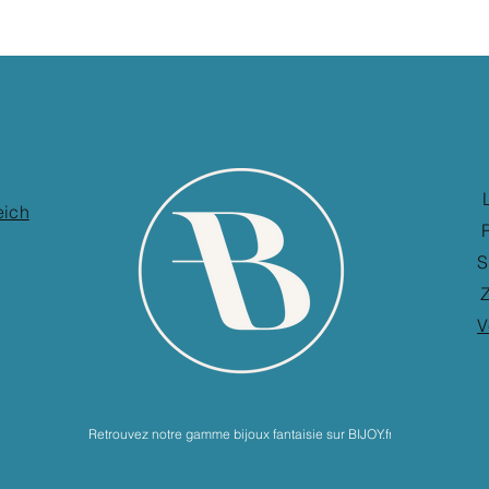
eich
S
Z
V
Retrouvez notre gamme bijoux fantaisie sur BIJOY.fr