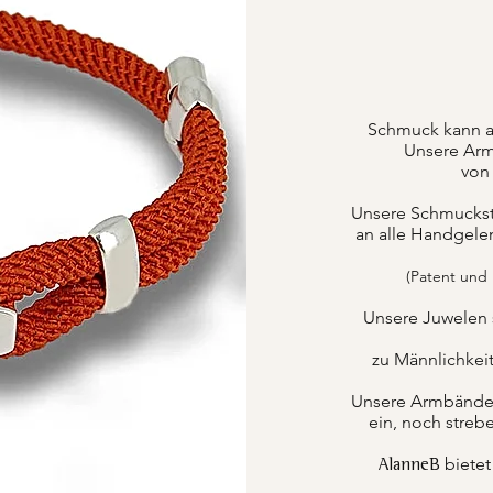
Schmuck kann a
Unsere Arm
von 
Unsere Schmuckstüc
an alle Handgele
(Patent und
Unsere Juwelen 
zu Männlichkei
Unsere Armbänder k
ein, noch strebe
bietet
AlanneB