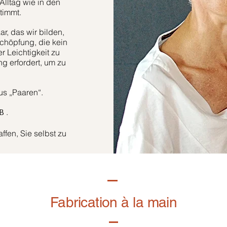
Alltag wie in den
timmt.
r, das wir bilden,
höpfung, die kein
er Leichtigkeit zu
g erfordert, um zu
aus „Paaren“.
.
B
fen, Sie selbst zu
Fabrication à la main