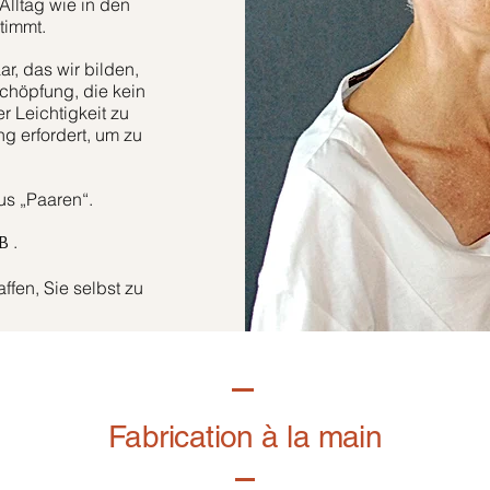
Alltag wie in den
timmt.
r, das wir bilden,
höpfung, die kein
er Leichtigkeit zu
g erfordert, um zu
aus „Paaren“.
.
B
fen, Sie selbst zu
Fabrication à la main