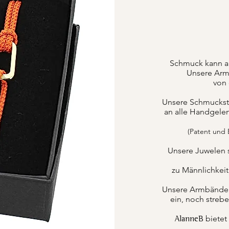
Schmuck kann a
Unsere Armb
von 
Unsere Schmuckstüc
an alle Handgele
(Patent und
Unsere Juwelen 
zu Männlichkei
Unsere Armbänder k
ein, noch strebe
bietet
AlanneB