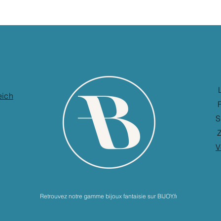
eich
S
Z
V
Retrouvez notre gamme bijoux fantaisie sur BIJOY.fr