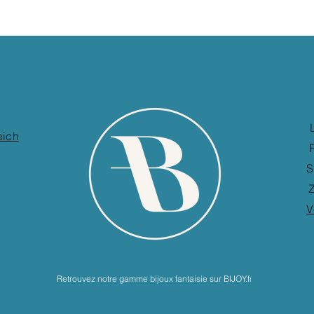
eich
S
Z
V
Retrouvez notre gamme bijoux fantaisie sur BIJOY.fr