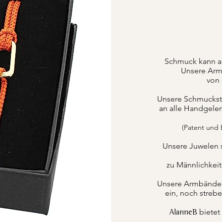
Schmuck kann a
Unsere Armb
von 
Unsere Schmuckstüc
an alle Handgele
(Patent und
Unsere Juwelen 
zu Männlichkei
Unsere Armbänder k
ein, noch strebe
bietet
AlanneB