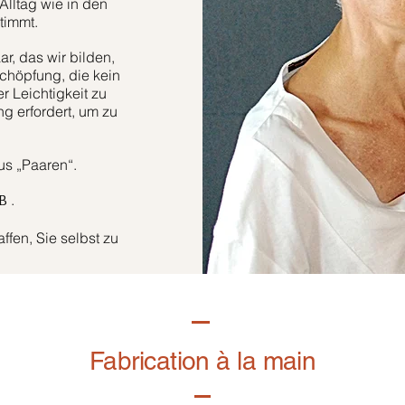
Alltag wie in den
timmt.
r, das wir bilden,
höpfung, die kein
er Leichtigkeit zu
g erfordert, um zu
aus „Paaren“.
.
B
fen, Sie selbst zu
Fabrication à la main