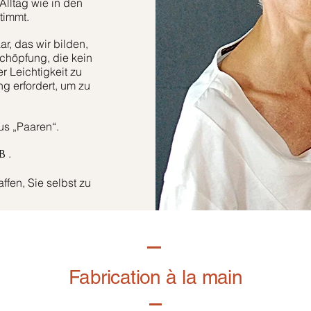
Alltag wie in den
timmt.
r, das wir bilden,
höpfung, die kein
er Leichtigkeit zu
g erfordert, um zu
aus „Paaren“.
.
B
fen, Sie selbst zu
Fabrication à la main