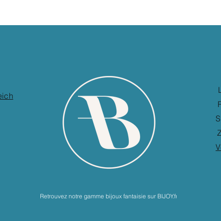
eich
S
Z
V
Retrouvez notre gamme bijoux fantaisie sur BIJOY.fr