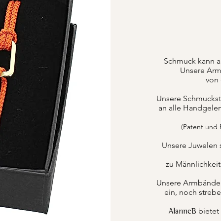
Schmuck kann a
Unsere Armb
von 
Unsere Schmuckstüc
an alle Handgele
(Patent und
Unsere Juwelen 
zu Männlichkei
Unsere Armbänder k
ein, noch strebe
bietet
AlanneB