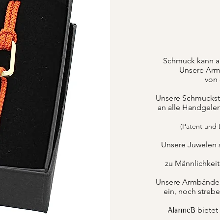
Schmuck kann a
Unsere Armb
von 
Unsere Schmuckstüc
an alle Handgele
(Patent und
Unsere Juwelen 
zu Männlichkei
Unsere Armbänder k
ein, noch strebe
bietet
AlanneB