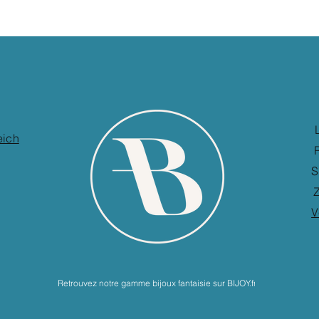
eich
S
Z
V
Retrouvez notre gamme bijoux fantaisie sur BIJOY.fr