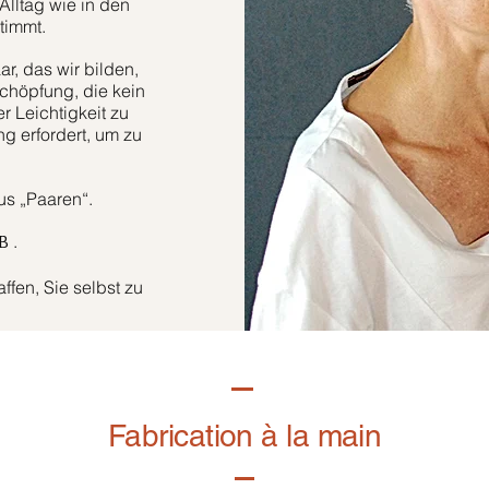
Alltag wie in den
timmt.
r, das wir bilden,
höpfung, die kein
er Leichtigkeit zu
g erfordert, um zu
aus „Paaren“.
.
B
fen, Sie selbst zu
Fabrication à la main