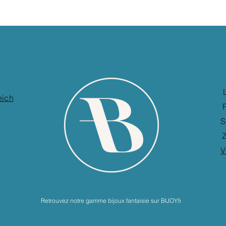
eich
S
Z
V
Retrouvez notre gamme bijoux fantaisie sur BIJOY.fr