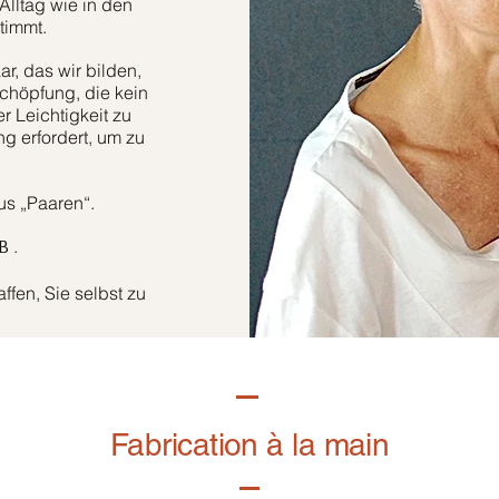
Alltag wie in den
timmt.
r, das wir bilden,
höpfung, die kein
er Leichtigkeit zu
g erfordert, um zu
aus „Paaren“.
.
B
fen, Sie selbst zu
Fabrication à la main