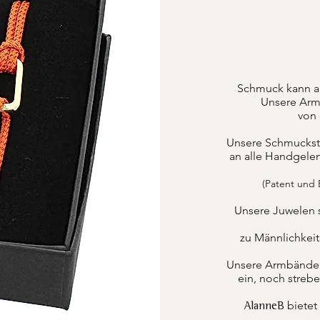
Schmuck kann a
Unsere Armb
von 
Unsere Schmuckstüc
an alle Handgele
(Patent und
Unsere Juwelen 
zu Männlichkei
Unsere Armbänder k
ein, noch strebe
bietet
AlanneB