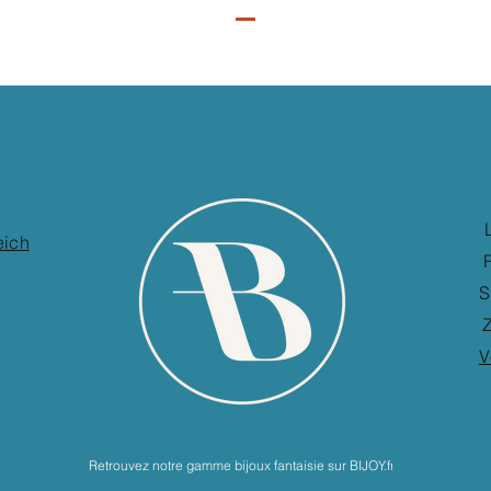
eich
S
Z
V
Retrouvez notre gamme bijoux fantaisie sur BIJOY.fr