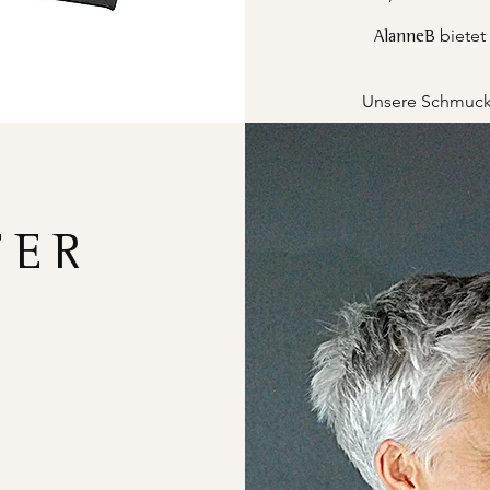
bietet
AlanneB
Unsere Schmucks
FER