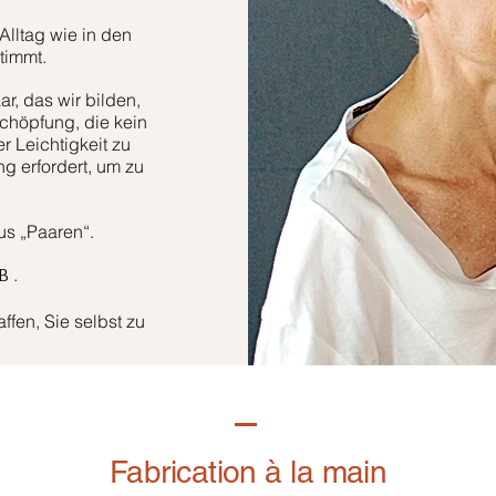
Alltag wie in den
timmt.
r, das wir bilden,
höpfung, die kein
er Leichtigkeit zu
g erfordert, um zu
aus „Paaren“.
.
B
fen, Sie selbst zu
Fabrication à la main