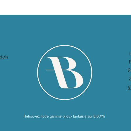
eich
S
Z
V
Retrouvez notre gamme bijoux fantaisie sur BIJOY.fr