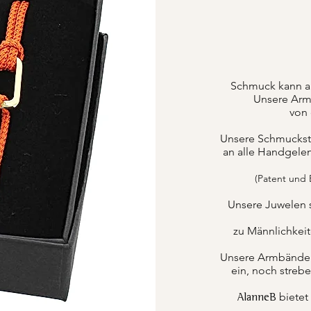
Schmuck kann a
Unsere Armb
von 
Unsere Schmuckstüc
an alle Handgele
(Patent und
Unsere Juwelen 
zu Männlichkei
Unsere Armbänder k
ein, noch strebe
bietet
AlanneB