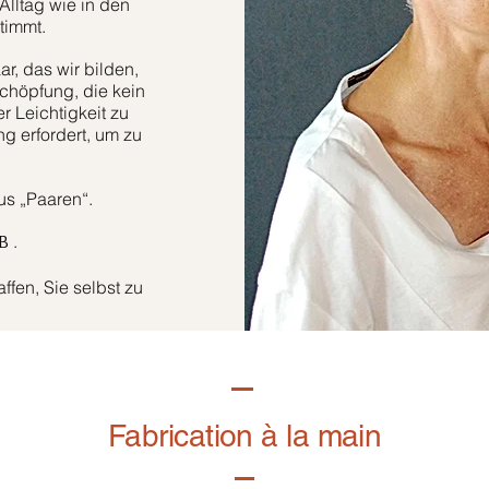
Alltag wie in den
timmt.
r, das wir bilden,
höpfung, die kein
er Leichtigkeit zu
g erfordert, um zu
aus „Paaren“.
.
B
fen, Sie selbst zu
Fabrication à la main