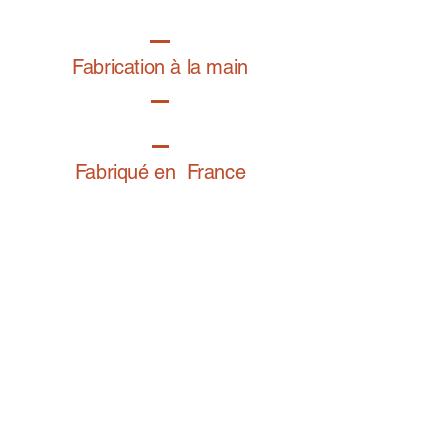
haute tenue, un toucher très doux et une
résistance aux frictions.
Fabrication à la main
Fabriqué en France
Retrouvez notre gamme bijoux fantaisie sur