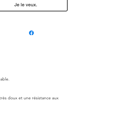
Je le veux.
nable.
 très doux et une résistance aux