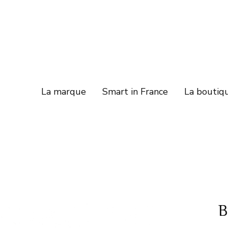
La marque
Smart in France
La boutiq
B