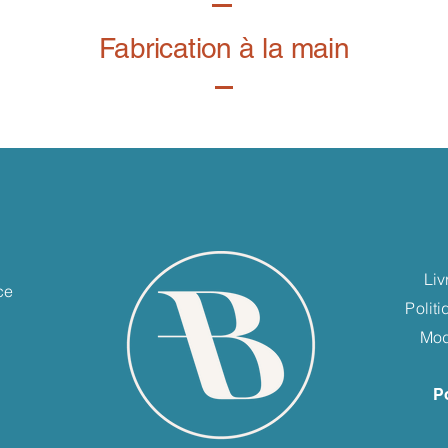
Fabrication à la main
e
Liv
ce
Polit
Mod
P