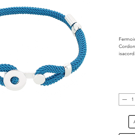
Fermoir
Cordon 
isacord
Finition
Taille :
à tous 
forts.
Fabriqu