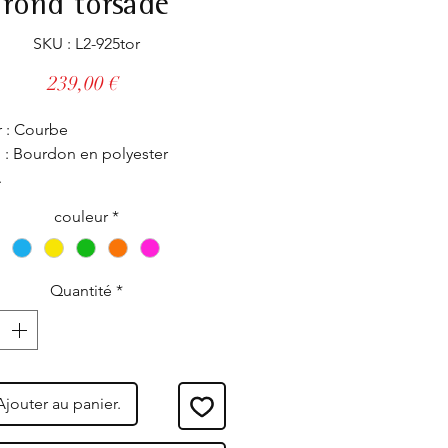
rond torsadé
SKU : L2-925tor
Prix
239,00 €
 : Courbe
: Bourdon en polyester
.
 : Argent 925.
couleur
*
 Entièrement réglable, il s'adapte
les poignets même les plus
Quantité
*
é dans nos ateliers.
Ajouter au panier.