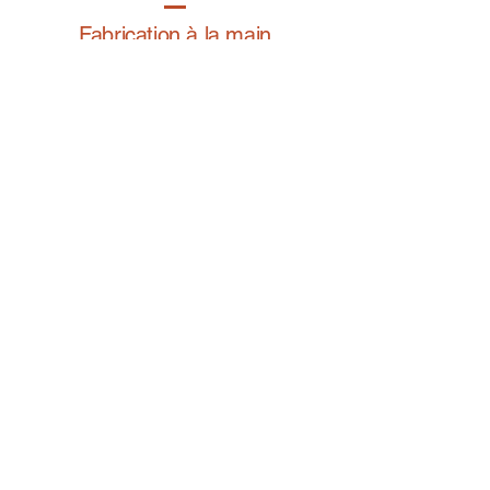
Fabrication à la main
Fabriqué en France
Retrouvez notre gamme bijoux fantaisie sur
BIJOY.fr