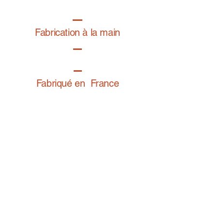
haute tenue, un toucher très doux et une
résistance aux frictions.
Comment bien régler son bracelet
Fabrication à la main
Fabriqué en France
Retrouvez notre gamme bijoux fantaisie sur