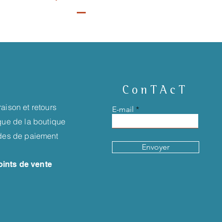
ConTAcT
raison et retours
E-mail
ique de la boutique
es de paiement
Envoyer
oints de vente