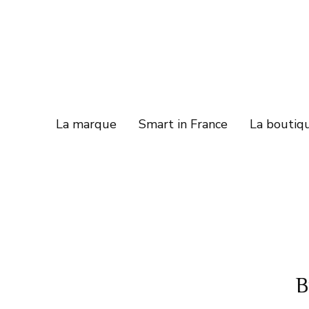
La marque
Smart in France
La boutiq
B