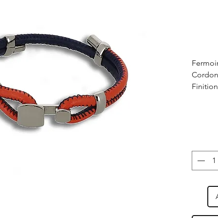
Fermoir
Cordon 
Finitio
fusil.
Taille :
à tous 
forts.
Fabriqu