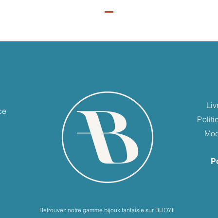
e
Liv
ce
Polit
Mod
P
Retrouvez notre gamme bijoux fantaisie sur BIJOY.fr