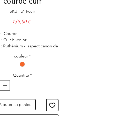
courbe cuir
SKU : L4-Rcuir
Prix
159,00 €
 : Courbe
: Cuir bi-color
n : Ruthénium - aspect canon de
couleur
*
 Entièrement réglable, il s'adapte
les poignets même les plus
Quantité
*
é dans nos ateliers.
Ajouter au panier.