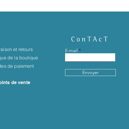
ConTAcT
raison et retours
E-mail
ique de la boutique
es de paiement
Envoyer
oints de vente