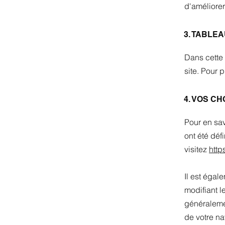
d'améliorer
3. TABLEA
Dans cette 
site. Pour 
4. VOS CHO
Pour en sav
ont été déf
visitez
http
Il est égal
modifiant 
généraleme
de votre na