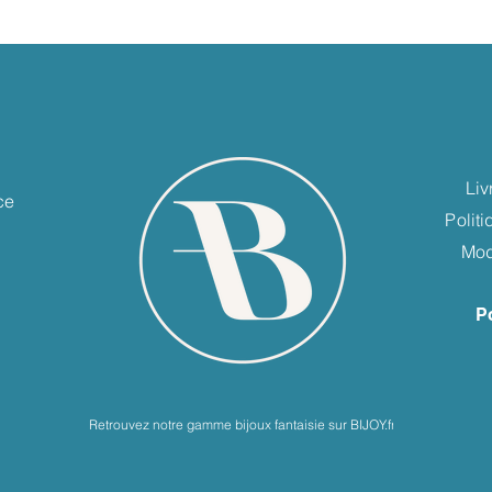
e
Liv
ce
Polit
Mod
P
Retrouvez notre gamme bijoux fantaisie sur BIJOY.fr