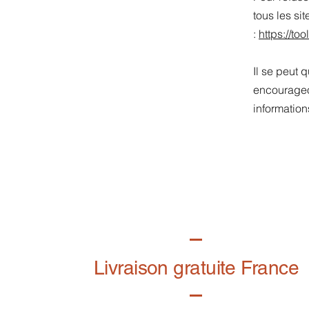
tous les si
:
https://to
Il se peut 
encourageon
information
Livraison gratuite France