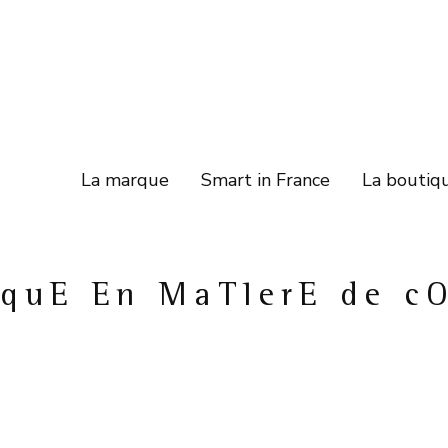
La marque
Smart in France
La boutiq
iquE En MaTIerE de c