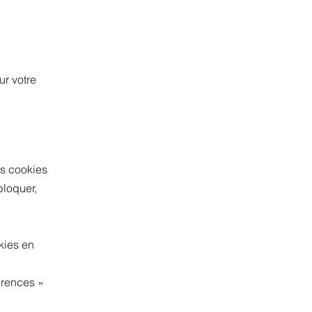
ur votre
ls cookies
bloquer,
kies en
érences
»