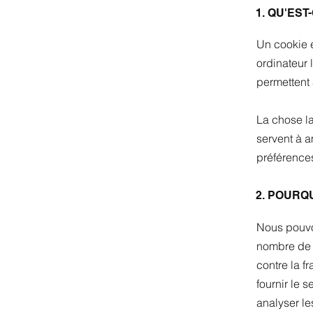
1. QU'EST
Un cookie es
ordinateur 
permettent 
La chose la
servent à a
préférences
2. POURQ
Nous pouvon
nombre de r
contre la fr
fournir le s
analyser le