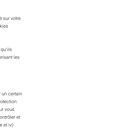
é sur votre
kies
qu'ils
risant les
 un certain
rotection
our vous
ontrôler et
 et iv)