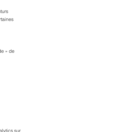
turs
rtaines
de
»
de
lytics sur