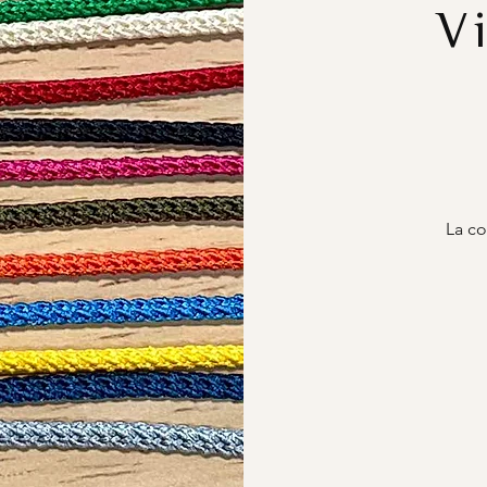
V
La co