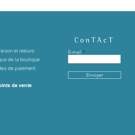
ConTAcT
raison et retours
E-mail
ique de la boutique
es de paiement
Envoyer
oints de vente