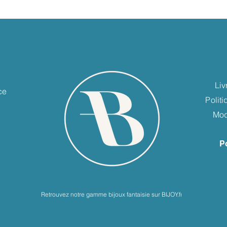
e
Liv
ce
Polit
Mod
P
Retrouvez notre gamme bijoux fantaisie sur BIJOY.fr