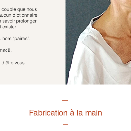
e couple que nous
aucun dictionnaire
à savoir prolonger
 exister.
hors “paires”.
.
anneB
 d’être vous.
Fabrication à la main