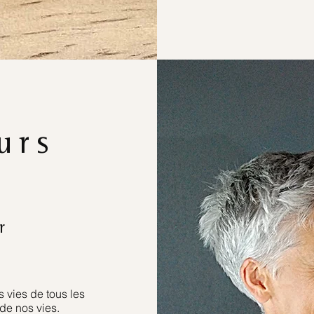
urs
r
 vies de tous les
de nos vies.