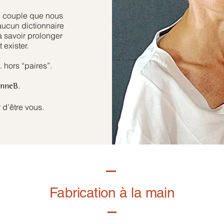
e couple que nous
aucun dictionnaire
à savoir prolonger
 exister.
hors “paires”.
.
anneB
 d’être vous.
Fabrication à la main