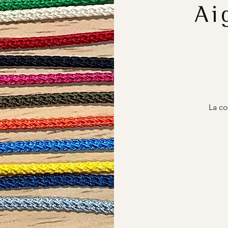
Ai
La co