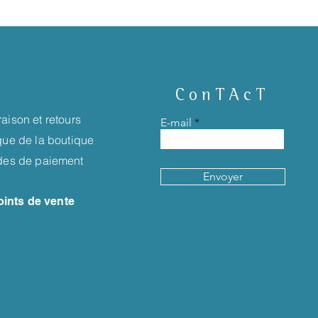
ConTAcT
raison et retours
E-mail
ique de la boutique
es de paiement
Envoyer
oints de vente