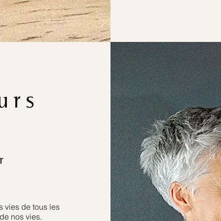
urs
r
 vies de tous les
de nos vies.