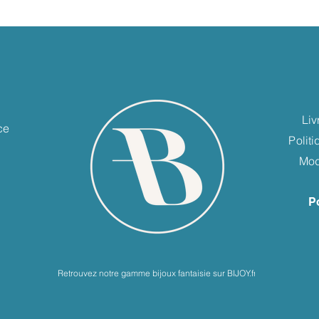
e
Liv
ce
Polit
Mod
P
Retrouvez notre gamme bijoux fantaisie sur BIJOY.fr